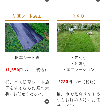
防草シート施工
芝刈り
・防草シート施工
・芝刈り
・芝張り
\1,650
・エアレーション
円～/㎡（税込）
\220
円～/㎡（税込）
桶川市で防草シート施
工をするならお庭の大
将にお任せください。
桶川市で芝刈りをする
ならお庭の大将にお任
せください。