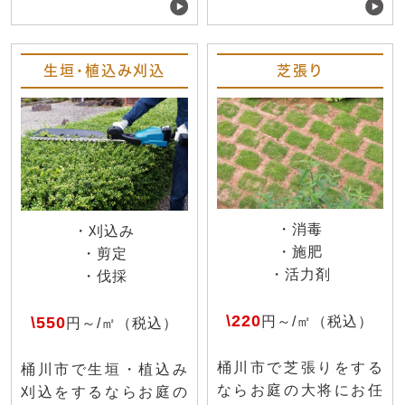
生垣・植込み刈込
芝張り
・消毒
・刈込み
・施肥
・剪定
・活力剤
・伐採
\220
\550
円～/㎡（税込）
円～/㎡（税込）
桶川市で芝張りをする
桶川市で生垣・植込み
ならお庭の大将にお任
刈込をするならお庭の