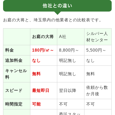
他社との違い
お庭の大将と、埼玉県内の他業者との比較表です。
シルバー人
お庭の大将
A社
材センター
料金
180円/㎡～
8,800円～
5,500円～
追加料金
なし
明記無し
なし
キャンセル
無料
明記無し
無料
料
依頼から数
スピード
最短即日
翌日以降
か月後
時間指定
可能
不可
不可
委託スタッ