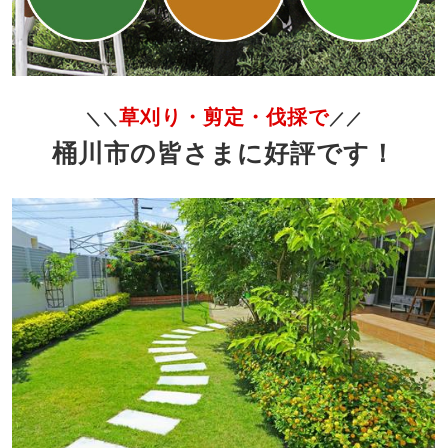
草刈り・剪定・伐採で
＼＼
／／
桶川市の皆さまに好評です！