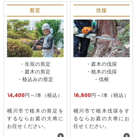
剪定
伐採
・生垣の剪定
・庭木の伐採
・庭木の剪定
・植木の伐採
・植込みの剪定
・伐根
\4,400
\6,600
円～/本（税込）
円～/本（税込）
桶川市で植木の剪定を
桶川市で植木伐採をす
するならお庭の大将に
るならお庭の大将にお
お任せください。
任せください。