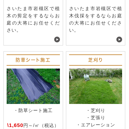
さいたま市岩槻区で植
さいたま市岩槻区で植
木の剪定をするならお
木伐採をするならお庭
庭の大将にお任せくだ
の大将にお任せくださ
さい。
い。
防草シート施工
芝刈り
・防草シート施工
・芝刈り
・芝張り
\1,650
・エアレーション
円～/㎡（税込）