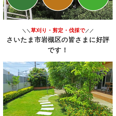
草刈り・剪定・伐採で
＼＼
／／
さいたま市岩槻区の皆さまに好評
です！