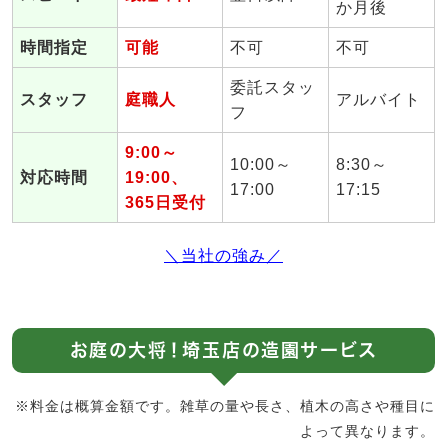
か月後
時間指定
可能
不可
不可
委託スタッ
スタッフ
庭職人
アルバイト
フ
9:00～
10:00～
8:30～
対応時間
19:00、
17:00
17:15
365日受付
＼当社の強み／
お庭の大将！埼玉店の造園サービス
※料金は概算金額です。雑草の量や長さ、植木の高さや種目に
よって異なります。