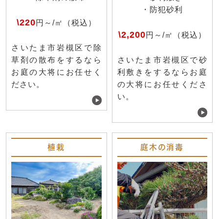
・防犯砂利
\220
円～/㎡（税込）
\2,200
円～/㎡（税込）
さいたま市岩槻区で除
草剤の散布をするなら
さいたま市岩槻区で砂
お庭の大将にお任せく
利敷きをするならお庭
ださい。
の大将にお任せくださ
い。
植栽
庭木の消毒