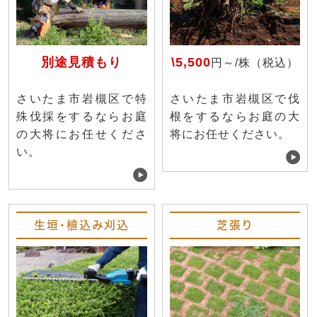
別途見積もり
\5,500
円～/株（税込）
さいたま市岩槻区で特
さいたま市岩槻区で伐
殊伐採をするならお庭
根をするならお庭の大
の大将にお任せくださ
将にお任せください。
い。
生垣・植込み刈込
芝張り