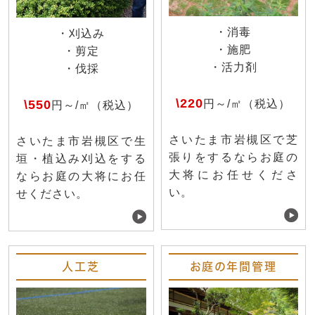
・消毒
・刈込み
・施肥
・剪定
・活力剤
・伐採
\220
\550
円～/㎡（税込）
円～/㎡（税込）
さいたま市岩槻区で芝
さいたま市岩槻区で生
張りをするならお庭の
垣・植込み刈込をする
大将にお任せくださ
ならお庭の大将にお任
い。
せください。
人工芝
お庭の年間管理