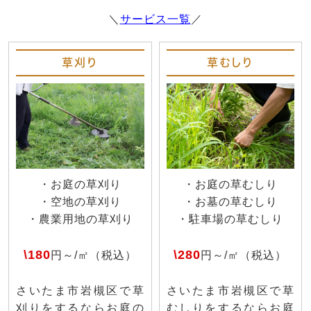
＼
サービス一覧
／
草刈り
草むしり
・お庭の草刈り
・お庭の草むしり
・空地の草刈り
・お墓の草むしり
・農業用地の草刈り
・駐車場の草むしり
\180
\280
円～/㎡（税込）
円～/㎡（税込）
さいたま市岩槻区で草
さいたま市岩槻区で草
刈りをするならお庭の
むしりをするならお庭