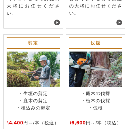
大将にお任せくださ
の大将にお任せくださ
い。
い。
剪定
伐採
・生垣の剪定
・庭木の伐採
・庭木の剪定
・植木の伐採
・植込みの剪定
・伐根
\4,400
\6,600
円～/本（税込）
円～/本（税込）