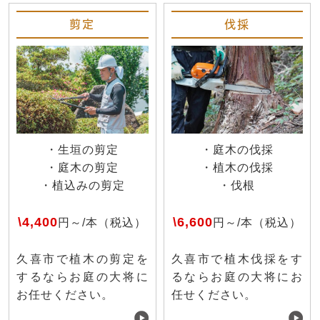
剪定
伐採
・生垣の剪定
・庭木の伐採
・庭木の剪定
・植木の伐採
・植込みの剪定
・伐根
\4,400
\6,600
円～/本（税込）
円～/本（税込）
久喜市で植木の剪定を
久喜市で植木伐採をす
するならお庭の大将に
るならお庭の大将にお
お任せください。
任せください。