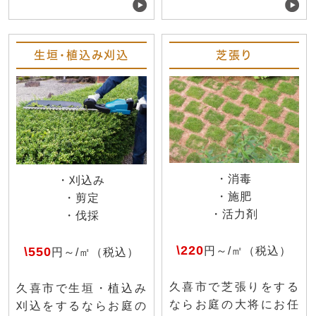
生垣・植込み刈込
芝張り
・消毒
・刈込み
・施肥
・剪定
・活力剤
・伐採
\220
\550
円～/㎡（税込）
円～/㎡（税込）
久喜市で芝張りをする
久喜市で生垣・植込み
ならお庭の大将にお任
刈込をするならお庭の