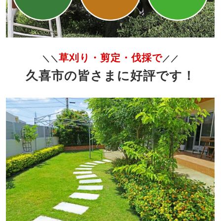
草刈り・剪定・伐採で
＼＼
／／
久喜市の皆さまに好評です！