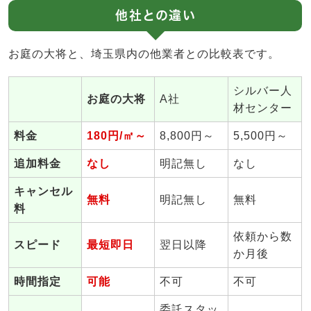
他社との違い
お庭の大将と、埼玉県内の他業者との比較表です。
シルバー人
お庭の大将
A社
材センター
料金
180円/㎡～
8,800円～
5,500円～
追加料金
なし
明記無し
なし
キャンセル
無料
明記無し
無料
料
依頼から数
スピード
最短即日
翌日以降
か月後
時間指定
可能
不可
不可
委託スタッ