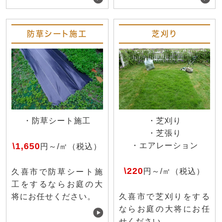
防草シート施工
芝刈り
・防草シート施工
・芝刈り
・芝張り
\1,650
・エアレーション
円～/㎡（税込）
\220
円～/㎡（税込）
久喜市で防草シート施
工をするならお庭の大
将にお任せください。
久喜市で芝刈りをする
ならお庭の大将にお任
せください。