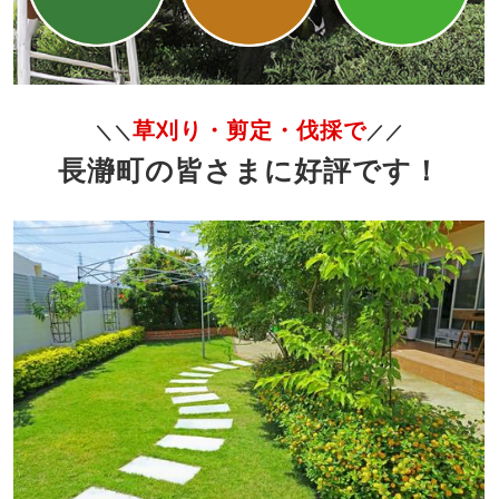
草刈り・剪定・伐採で
＼＼
／／
長瀞町の皆さまに好評です！