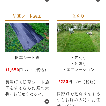
防草シート施工
芝刈り
・防草シート施工
・芝刈り
・芝張り
\1,650
・エアレーション
円～/㎡（税込）
\220
円～/㎡（税込）
長瀞町で防草シート施
工をするならお庭の大
将にお任せください。
長瀞町で芝刈りをする
ならお庭の大将にお任
せください。