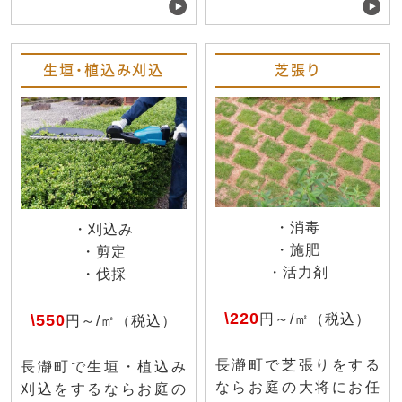
生垣・植込み刈込
芝張り
・消毒
・刈込み
・施肥
・剪定
・活力剤
・伐採
\220
\550
円～/㎡（税込）
円～/㎡（税込）
長瀞町で芝張りをする
長瀞町で生垣・植込み
ならお庭の大将にお任
刈込をするならお庭の