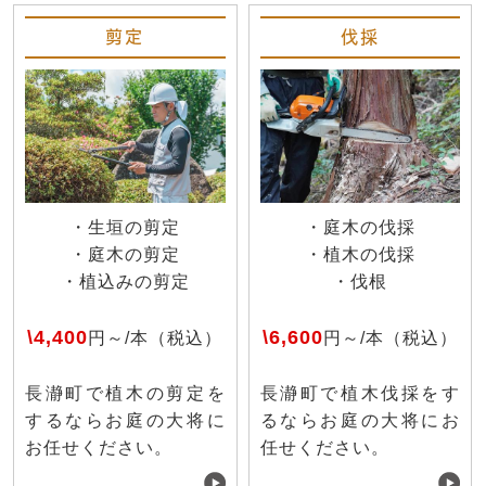
剪定
伐採
・生垣の剪定
・庭木の伐採
・庭木の剪定
・植木の伐採
・植込みの剪定
・伐根
\4,400
\6,600
円～/本（税込）
円～/本（税込）
長瀞町で植木の剪定を
長瀞町で植木伐採をす
するならお庭の大将に
るならお庭の大将にお
お任せください。
任せください。