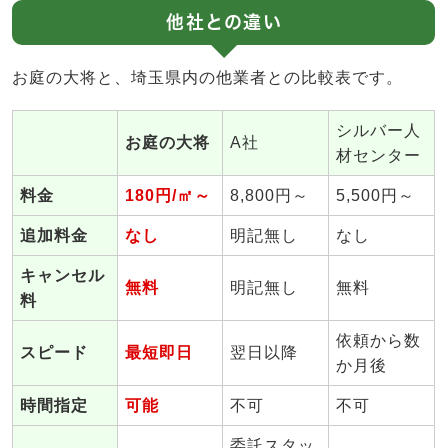
他社との違い
お庭の大将と、埼玉県内の他業者との比較表です。
シルバー人
お庭の大将
A社
材センター
料金
180円/㎡～
8,800円～
5,500円～
追加料金
なし
明記無し
なし
キャンセル
無料
明記無し
無料
料
依頼から数
スピード
最短即日
翌日以降
か月後
時間指定
可能
不可
不可
委託スタッ