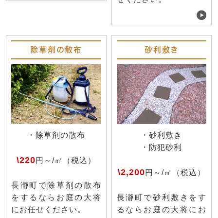
除草剤の散布
砂利敷き
・除草剤の散布
・砂利敷き
・防犯砂利
\220
円～/㎡（税込）
\2,200
円～/㎡（税込）
長瀞町で除草剤の散布
をするならお庭の大将
長瀞町で砂利敷きをす
にお任せください。
るならお庭の大将にお