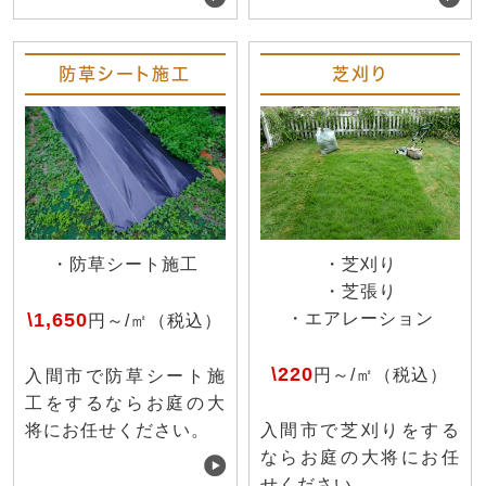
防草シート施工
芝刈り
・防草シート施工
・芝刈り
・芝張り
\1,650
・エアレーション
円～/㎡（税込）
\220
円～/㎡（税込）
入間市で防草シート施
工をするならお庭の大
将にお任せください。
入間市で芝刈りをする
ならお庭の大将にお任
せください。