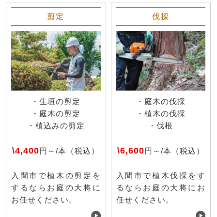
剪定
伐採
・生垣の剪定
・庭木の伐採
・庭木の剪定
・植木の伐採
・植込みの剪定
・伐根
\4,400
\6,600
円～/本（税込）
円～/本（税込）
入間市で植木の剪定を
入間市で植木伐採をす
するならお庭の大将に
るならお庭の大将にお
お任せください。
任せください。