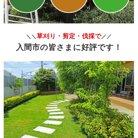
草刈り・剪定・伐採で
＼＼
／／
入間市の皆さまに好評です！