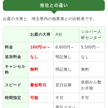
他社との違い
お庭の大将と、埼玉県内の他業者との比較表です。
シルバー人
お庭の大将
A社
材センター
料金
180円/㎡～
8,800円～
5,500円～
追加料金
なし
明記無し
なし
キャンセル
無料
明記無し
無料
料
依頼から数
スピード
最短即日
翌日以降
か月後
時間指定
可能
不可
不可
委託スタッ