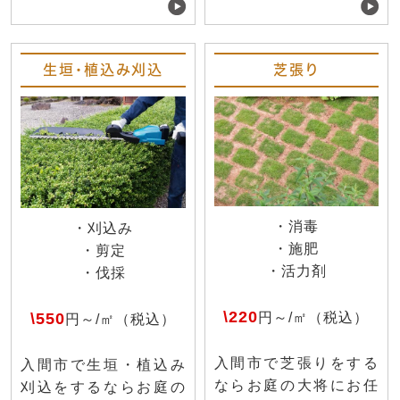
生垣・植込み刈込
芝張り
・消毒
・刈込み
・施肥
・剪定
・活力剤
・伐採
\220
\550
円～/㎡（税込）
円～/㎡（税込）
入間市で芝張りをする
入間市で生垣・植込み
ならお庭の大将にお任
刈込をするならお庭の