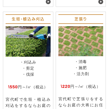
生垣・植込み刈込
芝張り
・消毒
・刈込み
・施肥
・剪定
・活力剤
・伐採
\220
\550
円～/㎡（税込）
円～/㎡（税込）
宮代町で芝張りをする
宮代町で生垣・植込み
ならお庭の大将にお任
刈込をするならお庭の