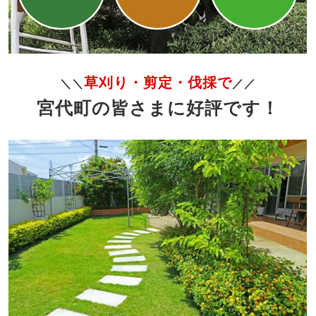
草刈り・剪定・伐採で
＼＼
／／
宮代町の皆さまに好評です！