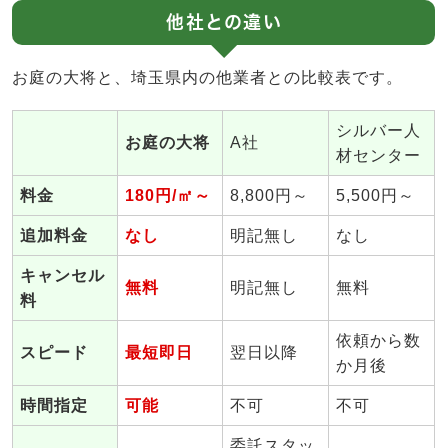
他社との違い
お庭の大将と、埼玉県内の他業者との比較表です。
シルバー人
お庭の大将
A社
材センター
料金
180円/㎡～
8,800円～
5,500円～
追加料金
なし
明記無し
なし
キャンセル
無料
明記無し
無料
料
依頼から数
スピード
最短即日
翌日以降
か月後
時間指定
可能
不可
不可
委託スタッ