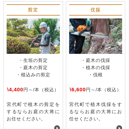
剪定
伐採
・生垣の剪定
・庭木の伐採
・庭木の剪定
・植木の伐採
・植込みの剪定
・伐根
\4,400
\6,600
円～/本（税込）
円～/本（税込）
宮代町で植木の剪定を
宮代町で植木伐採をす
するならお庭の大将に
るならお庭の大将にお
お任せください。
任せください。