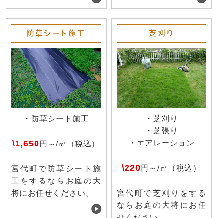
防草シート施工
芝刈り
・防草シート施工
・芝刈り
・芝張り
\1,650
・エアレーション
円～/㎡（税込）
\220
円～/㎡（税込）
宮代町で防草シート施
工をするならお庭の大
将にお任せください。
宮代町で芝刈りをする
ならお庭の大将にお任
せください。