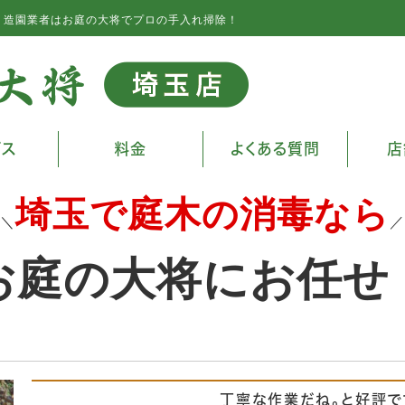
・造園業者はお庭の大将でプロの手入れ掃除！
ビス
料金
よくある質問
店
埼玉で庭木の消毒なら
＼
／
お庭の大将にお任せ
丁寧な作業だね。と好評で