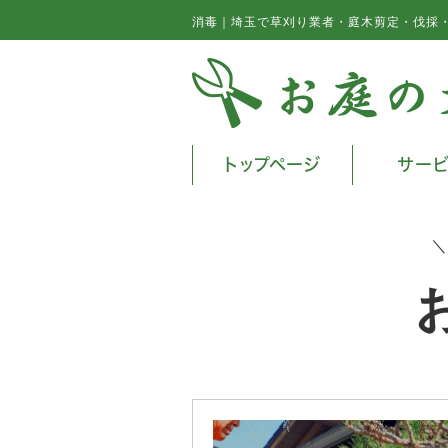
消毒｜埼玉で草刈り業者・庭木剪定・伐採
トップページ
サー
＼