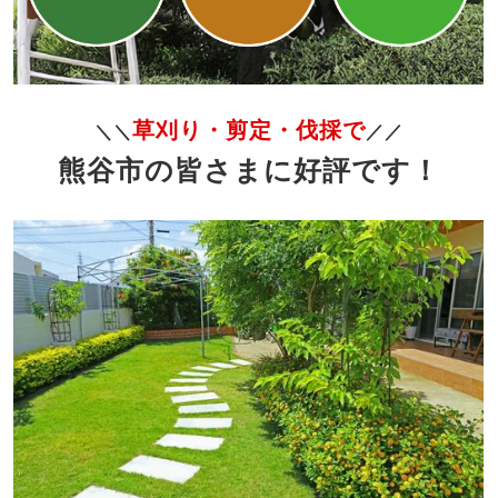
草刈り・剪定・伐採で
＼＼
／／
熊谷市の皆さまに好評です！