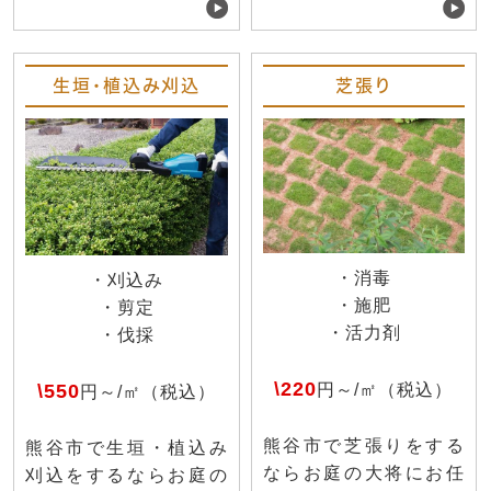
生垣・植込み刈込
芝張り
・消毒
・刈込み
・施肥
・剪定
・活力剤
・伐採
\220
\550
円～/㎡（税込）
円～/㎡（税込）
熊谷市で芝張りをする
熊谷市で生垣・植込み
ならお庭の大将にお任
刈込をするならお庭の