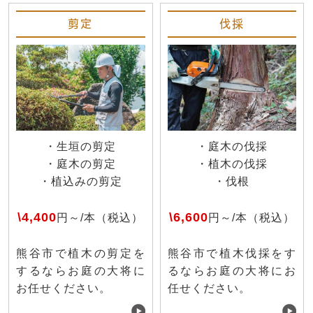
剪定
伐採
・生垣の剪定
・庭木の伐採
・庭木の剪定
・植木の伐採
・植込みの剪定
・伐根
\4,400
\6,600
円～/本（税込）
円～/本（税込）
熊谷市で植木の剪定を
熊谷市で植木伐採をす
するならお庭の大将に
るならお庭の大将にお
お任せください。
任せください。