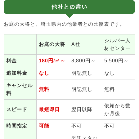
他社との違い
お庭の大将と、埼玉県内の他業者との比較表です。
シルバー人
お庭の大将
A社
材センター
料金
180円/㎡～
8,800円～
5,500円～
追加料金
なし
明記無し
なし
キャンセル
無料
明記無し
無料
料
依頼から数
スピード
最短即日
翌日以降
か月後
時間指定
可能
不可
不可
委託スタッ