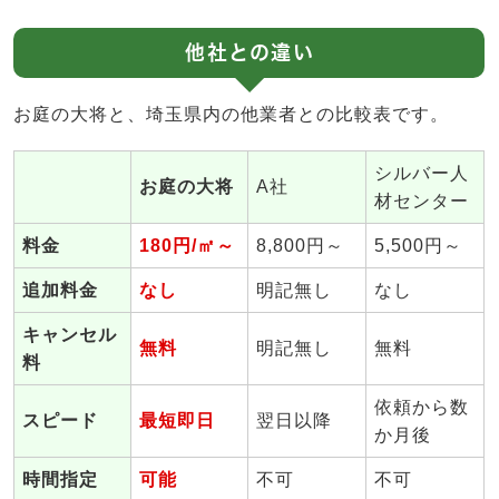
他社との違い
お庭の大将と、埼玉県内の他業者との比較表です。
シルバー人
お庭の大将
A社
材センター
料金
180円/㎡～
8,800円～
5,500円～
追加料金
なし
明記無し
なし
キャンセル
無料
明記無し
無料
料
依頼から数
スピード
最短即日
翌日以降
か月後
時間指定
可能
不可
不可