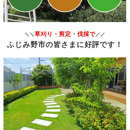
草刈り・剪定・伐採で
＼＼
／／
ふじみ野市の皆さまに好評です！