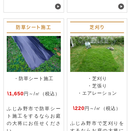
防草シート施工
芝刈り
・防草シート施工
・芝刈り
・芝張り
\1,650
・エアレーション
円～/㎡（税込）
\220
円～/㎡（税込）
ふじみ野市で防草シー
ト施工をするならお庭
の大将にお任せくださ
ふじみ野市で芝刈りを
い。
するならお庭の大将に