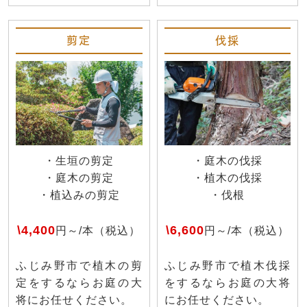
剪定
伐採
・生垣の剪定
・庭木の伐採
・庭木の剪定
・植木の伐採
・植込みの剪定
・伐根
\4,400
\6,600
円～/本（税込）
円～/本（税込）
ふじみ野市で植木の剪
ふじみ野市で植木伐採
定をするならお庭の大
をするならお庭の大将
将にお任せください。
にお任せください。