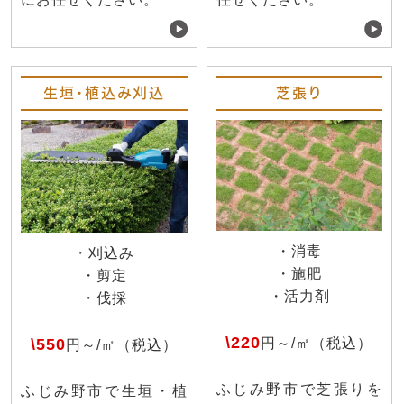
生垣・植込み刈込
芝張り
・消毒
・刈込み
・施肥
・剪定
・活力剤
・伐採
\220
\550
円～/㎡（税込）
円～/㎡（税込）
ふじみ野市で芝張りを
ふじみ野市で生垣・植