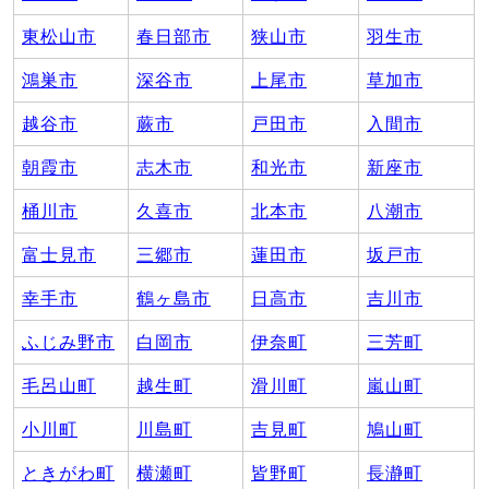
東松山市
春日部市
狭山市
羽生市
鴻巣市
深谷市
上尾市
草加市
越谷市
蕨市
戸田市
入間市
朝霞市
志木市
和光市
新座市
桶川市
久喜市
北本市
八潮市
富士見市
三郷市
蓮田市
坂戸市
幸手市
鶴ヶ島市
日高市
吉川市
ふじみ野市
白岡市
伊奈町
三芳町
毛呂山町
越生町
滑川町
嵐山町
小川町
川島町
吉見町
鳩山町
ときがわ町
横瀬町
皆野町
長瀞町