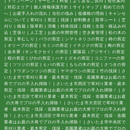
|
トップページ
|
サービス
|
料金
|
よくあるご質問
|
会社案内
|
対応エリア
|
個人情報保護方針
|
サイトマップ
|
初めての方
へ
|
お庭手入れの流れ
|
当社の強み
|
低価格の理由
|
キャンセ
ルについて
|
草刈り
|
剪定
|
伐採
|
砂利敷き
|
防草シート
|
芝
刈り
|
植栽
|
除草剤
|
消毒
|
特殊伐採
|
伐根
|
生垣・植込み刈
込
|
芝張り
|
人工芝
|
お庭の年間管理
|
空き家管理
|
松の木の
剪定
|
草むしり
|
バラの剪定
|
シマトネリコの剪定
|
柿の剪定
|
オリーブの剪定
|
モミジの剪定
|
イチジクの剪定
|
梅の剪定
|
金木犀（キンモクセイ）の剪定
|
紫陽花（アジサイ）の剪定
|
桜の剪定
|
びわの剪定
|
ハナミズキの剪定
|
コニファーの剪
定
|
ツツジの剪定
|
ヒバの剪定
|
もちの木の剪定
|
さつきの剪
定
|
ドウダンツツジの剪定
|
ヤマボウシの剪定
|
竹の伐採
|
さ
いたま市で草刈り業者・庭木剪定・伐採・造園業者はお庭の大
将でプロの手入れ掃除！
|
さいたま市西区で草刈り業者・庭木
剪定・伐採・造園業者はお庭の大将でプロの手入れ掃除！
|
さ
いたま市北区で草刈り業者・庭木剪定・伐採・造園業者はお庭
の大将でプロの手入れ掃除！
|
さいたま市大宮区で草刈り業
者・庭木剪定・伐採・造園業者はお庭の大将でプロの手入れ掃
除！
|
さいたま市見沼区で草刈り業者・庭木剪定・伐採・造園
業者はお庭の大将でプロの手入れ掃除！
|
さいたま市中央区で
草刈り業者・庭木剪定・伐採・造園業者はお庭の大将でプロの