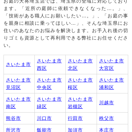
お庭の大将埼玉店では、埼玉県の全域に対応しており
ます。「近所の庭師に依頼できなくなった…。」、
「技術がある職人にお願いしたい…。」、「お庭の事
を親身に相談に乗ってほしい…」、そんな埼玉県にお
住いのあなたのお悩みを解決します。お手入れ後の切
りゴミも資源として再利用できる弊社にお任せくださ
い。
さいたま市
さいたま市
さいたま市
さいたま市
西区
北区
大宮区
さいたま市
さいたま市
さいたま市
さいたま市
見沼区
中央区
桜区
浦和区
さいたま市
さいたま市
さいたま市
川越市
南区
緑区
岩槻区
熊谷市
川口市
行田市
秩父市
所沢市
飯能市
加須市
本庄市