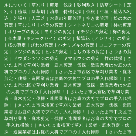
ルについて
|
草刈り
|
剪定
|
伐採
|
砂利敷き
|
防草シート
|
芝
刈り
|
植栽
|
除草剤
|
消毒
|
特殊伐採
|
伐根
|
生垣・植込み刈
込
|
芝張り
|
人工芝
|
お庭の年間管理
|
空き家管理
|
松の木の
剪定
|
草むしり
|
バラの剪定
|
シマトネリコの剪定
|
柿の剪定
|
オリーブの剪定
|
モミジの剪定
|
イチジクの剪定
|
梅の剪定
|
金木犀（キンモクセイ）の剪定
|
紫陽花（アジサイ）の剪定
|
桜の剪定
|
びわの剪定
|
ハナミズキの剪定
|
コニファーの剪
定
|
ツツジの剪定
|
ヒバの剪定
|
もちの木の剪定
|
さつきの剪
定
|
ドウダンツツジの剪定
|
ヤマボウシの剪定
|
竹の伐採
|
さ
いたま市で草刈り業者・庭木剪定・伐採・造園業者はお庭の大
将でプロの手入れ掃除！
|
さいたま市西区で草刈り業者・庭木
剪定・伐採・造園業者はお庭の大将でプロの手入れ掃除！
|
さ
いたま市北区で草刈り業者・庭木剪定・伐採・造園業者はお庭
の大将でプロの手入れ掃除！
|
さいたま市大宮区で草刈り業
者・庭木剪定・伐採・造園業者はお庭の大将でプロの手入れ掃
除！
|
さいたま市見沼区で草刈り業者・庭木剪定・伐採・造園
業者はお庭の大将でプロの手入れ掃除！
|
さいたま市中央区で
草刈り業者・庭木剪定・伐採・造園業者はお庭の大将でプロの
手入れ掃除！
|
さいたま市桜区で草刈り業者・庭木剪定・伐
採・造園業者はお庭の大将でプロの手入れ掃除！
|
さいたま市